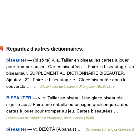
Regardez d'autres dictionnaires:
biseauter
— (bi zô té) v. a. Tailler en biseau les cartes à jouer,
pour tromper au jeu. Cartes bisautées. Faire le biseautage. Un
biseauteur. SUPPLÉMENT AU DICTIONNAIRE BISEAUTER.
Ajoutez : 2° Faire le biseautage. • Glace biseautée dans le
couvercle,… …
Dictionnaire de la Langue Française d'Émile Littré
BISEAUTER
— v. tr. Tailler en biseau. Une glace biseautée. Il
signifie aussi Faire une entaille ou un signe quelconque à des
cartes à jouer pour tromper au jeu. Cartes biseautées …
Dictionnaire de l'Academie Francaise, 8eme edition (1935)
biseauter
— vt. BIZÔTÂ (Albanais) …
Dictionnaire Français-Savoyard