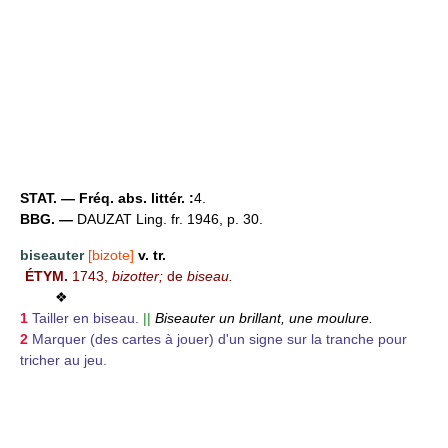
STAT. — Fréq. abs. littér. :
4.
BBG. —
DAUZAT Ling. fr. 1946, p. 30.
biseauter
[bizote]
v. tr.
ÉTYM.
1743,
bizotter;
de
biseau.
❖
1
Tailler en biseau.
||
Biseauter un brillant, une moulure.
2
Marquer (des cartes à jouer) d'un signe sur la tranche pour
tricher au jeu.