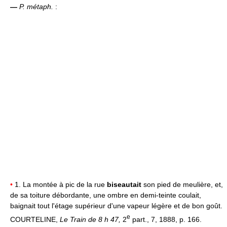
—
P. métaph.
:
•
1. La montée à pic de la rue
biseautait
son pied de meulière, et,
de sa toiture débordante, une ombre en demi-teinte coulait,
baignait tout l'étage supérieur d'une vapeur légère et de bon goût.
e
COURTELINE,
Le Train de 8 h 47,
2
part., 7, 1888, p. 166.