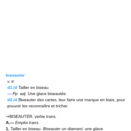
biseauter
v.
tr.
d1./d
Tailler en biseau.
—
Pp.
adj.
Une glace biseautée.
d2./d
Biseauter des cartes, leur faire une marque en biais, pour
pouvoir les reconnaître et tricher.
⇒BISEAUTER, verbe trans.
A.—
Emploi trans.
1.
Tailler en biseau.
Biseauter un diamant, une glace.