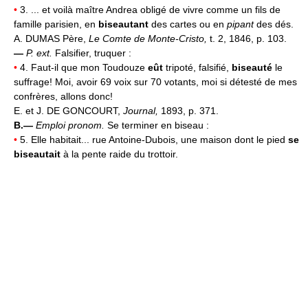
•
3. ... et voilà maître Andrea obligé de vivre comme un fils de
famille parisien, en
biseautant
des cartes ou en
pipant
des dés.
A. DUMAS Père,
Le Comte de Monte-Cristo,
t. 2, 1846, p. 103.
—
P. ext.
Falsifier, truquer :
•
4. Faut-il que mon Toudouze
eût
tripoté, falsifié,
biseauté
le
suffrage! Moi, avoir 69 voix sur 70 votants, moi si détesté de mes
confrères, allons donc!
E. et J. DE GONCOURT,
Journal,
1893, p. 371.
B.—
Emploi pronom.
Se terminer en biseau :
•
5. Elle habitait... rue Antoine-Dubois, une maison dont le pied
se
biseautait
à la pente raide du trottoir.