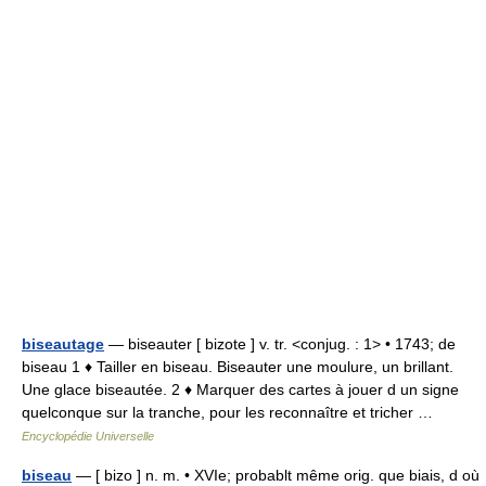
biseautage
— biseauter [ bizote ] v. tr. <conjug. : 1> • 1743; de
biseau 1 ♦ Tailler en biseau. Biseauter une moulure, un brillant.
Une glace biseautée. 2 ♦ Marquer des cartes à jouer d un signe
quelconque sur la tranche, pour les reconnaître et tricher …
Encyclopédie Universelle
biseau
— [ bizo ] n. m. • XVIe; probablt même orig. que biais, d où