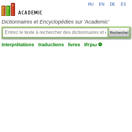
RU
EN
DE
ES
fr-academic.com
Dictionnaires et Encyclopédies sur 'Academic'
Recherche!
interprétations
traductions
livres
Игры ⚽