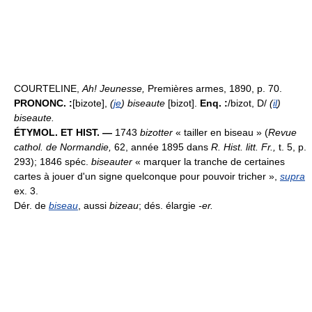
COURTELINE,
Ah! Jeunesse,
Premières armes, 1890, p. 70.
PRONONC. :
[bizote],
(
je
) biseaute
[bizot].
Enq. :
/bizot, D/
(
il
)
biseaute.
ÉTYMOL. ET HIST. —
1743
bizotter
« tailler en biseau » (
Revue
cathol. de Normandie,
62, année 1895 dans
R. Hist. litt. Fr.,
t. 5, p.
293); 1846 spéc.
biseauter
« marquer la tranche de certaines
cartes à jouer d'un signe quelconque pour pouvoir tricher »,
supra
ex. 3.
Dér. de
biseau
, aussi
bizeau
; dés. élargie
-er.