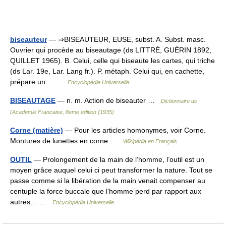
biseauteur
— ⇒BISEAUTEUR, EUSE, subst. A. Subst. masc.
Ouvrier qui procède au biseautage (ds LITTRÉ, GUÉRIN 1892,
QUILLET 1965). B. Celui, celle qui biseaute les cartes, qui triche
(ds Lar. 19e, Lar. Lang fr.). P. métaph. Celui qui, en cachette,
prépare un… …
Encyclopédie Universelle
BISEAUTAGE
— n. m. Action de biseauter …
Dictionnaire de
l'Academie Francaise, 8eme edition (1935)
Corne (matière)
— Pour les articles homonymes, voir Corne.
Montures de lunettes en corne …
Wikipédia en Français
OUTIL
— Prolongement de la main de l’homme, l’outil est un
moyen grâce auquel celui ci peut transformer la nature. Tout se
passe comme si la libération de la main venait compenser au
centuple la force buccale que l’homme perd par rapport aux
autres… …
Encyclopédie Universelle