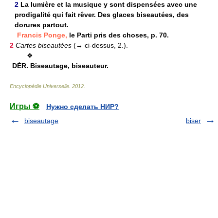
2
La lumière et la musique y sont dispensées avec une
prodigalité qui fait rêver. Des glaces biseautées, des
dorures partout.
Francis Ponge,
le Parti pris des choses, p. 70.
2
Cartes biseautées
(→ ci-dessus, 2.).
❖
DÉR.
Biseautage, biseauteur.
Encyclopédie Universelle
.
2012
.
Игры ⚽
Нужно сделать НИР?
biseautage
biser