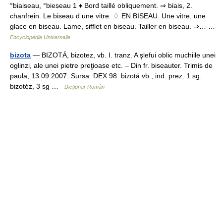
°biaiseau, °bieseau 1 ♦ Bord taillé obliquement. ⇒ biais, 2.
chanfrein. Le biseau d une vitre. ♢ EN BISEAU. Une vitre, une
glace en biseau. Lame, sifflet en biseau. Tailler en biseau. ⇒… …
Encyclopédie Universelle
bizota
— BIZOTÁ, bizotez, vb. I. tranz. A şlefui oblic muchiile unei
oglinzi, ale unei pietre preţioase etc. – Din fr. biseauter. Trimis de
paula, 13.09.2007. Sursa: DEX 98 bizotá vb., ind. prez. 1 sg.
bizotéz, 3 sg …
Dicționar Român