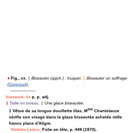
♦
Fig., vx.
||
Biseauter (qqch.) :
truquer.
||
Biseauter un suffrage
(
Goncourt
).
——————
biseauté, ée
p. p. adj.
1
Taillé en biseau.
||
Une glace biseautée.
me
1
Vêtue de sa longue douillette lilas, M
Chantelauze
vérifie son visage dans la glace biseautée achetée mille
francs place d'Aligre.
Violette Leduc,
Folie en tête, p. 449 (1970).